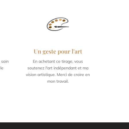
Un geste pour l'art
 soin
En achetant ce tirage, vous
9,5
60 x 90 cm / 23,6 x 35,4
le
soutenez l'art indépendant et ma
inch
vision artistique. Merci de croire en
mon travail.