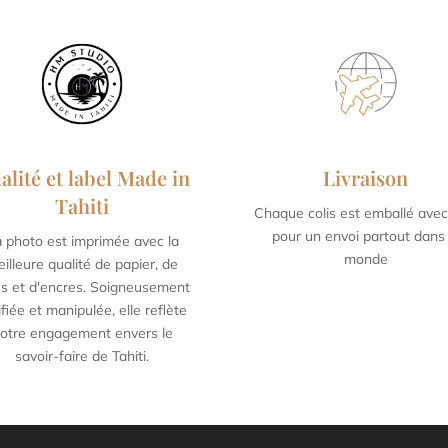
alité et label Made in
Livraison
Tahiti
Chaque colis est emballé avec
 x 60 cm / 15,7 x 23,6
50 x 75 cm / 19,6 x 2
pour un envoi partout dans 
 photo est imprimée avec la
inch
inch
monde
illeure qualité de papier, de
les et d'encres. Soigneusement
ifiée et manipulée, elle reflète
otre engagement envers le
savoir-faire de Tahiti.