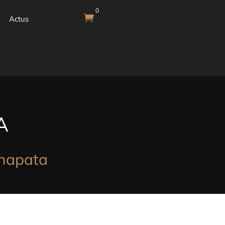
0

Actus
A
ahapata