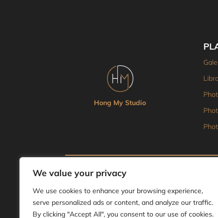
PL
Gale
Libra
Phot
Hong My Studio
Phot
Phot
© 2025 MH Studio. Tous droits réservés.
We value your privacy
We use cookies to enhance your browsing experience,
serve personalized ads or content, and analyze our traffic.
By clicking "Accept All", you consent to our use of cookies.