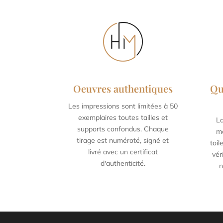
Oeuvres authentiques
Qu
Les impressions sont limitées à 50
30 x 45 cm / 11,8 x 17,7
40
exemplaires toutes tailles et
La
inch
supports confondus. Chaque
me
tirage est numéroté, signé et
toi
livré avec un certificat
vér
d'authenticité.
n