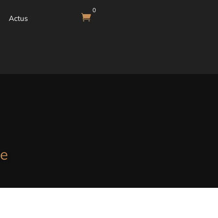
0

Actus
re