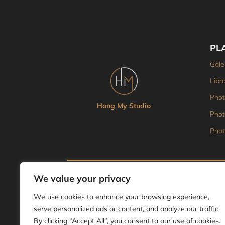
PL
Gale
Libra
Phot
Hong My Studio
Phot
Phot
© 2025 MH Studio. Tous droits réservés.
We value your privacy
We use cookies to enhance your browsing experience,
serve personalized ads or content, and analyze our traffic.
By clicking "Accept All", you consent to our use of cookies.