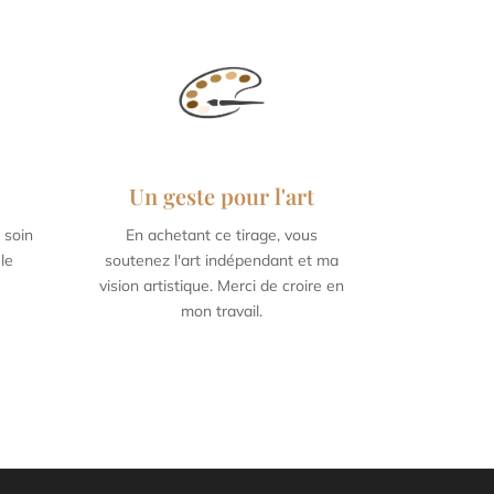
Un geste pour l'art
 soin
En achetant ce tirage, vous
9,5
60 x 90 cm / 23,6 x 35,4
le
soutenez l'art indépendant et ma
inch
vision artistique. Merci de croire en
mon travail.