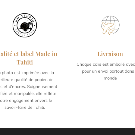
alité et label Made in
Livraison
Tahiti
Chaque colis est emballé avec
 x 60 cm / 15,7 x 23,6
50 x 75 cm / 19,6 x 2
pour un envoi partout dans 
 photo est imprimée avec la
inch
inch
monde
illeure qualité de papier, de
les et d'encres. Soigneusement
ifiée et manipulée, elle reflète
otre engagement envers le
savoir-faire de Tahiti.