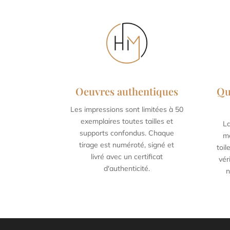
Oeuvres authentiques
Qu
Les impressions sont limitées à 50
30 x 45 cm / 11,8 x 17,7
40
exemplaires toutes tailles et
La
inch
supports confondus. Chaque
me
tirage est numéroté, signé et
toi
livré avec un certificat
vér
d'authenticité.
n